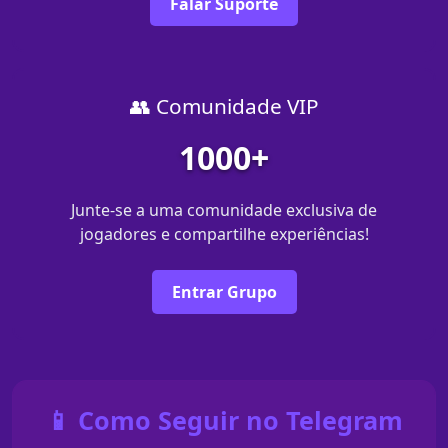
Falar Suporte
👥 Comunidade VIP
1000+
Junte-se a uma comunidade exclusiva de
jogadores e compartilhe experiências!
Entrar Grupo
📱 Como Seguir no Telegram