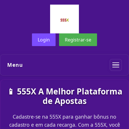
Login
Registrar-se
Menu
📱 555X A Melhor Plataforma
de Apostas
Cadastre-se na 555X para ganhar bônus no
cadastro e em cada recarga. Com a 555X, você