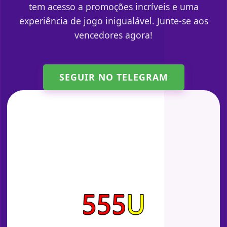
tem acesso a promoções incríveis e uma
experiência de jogo inigualável. Junte-se aos
vencedores agora!
SEGUIR NO TELEGRAM