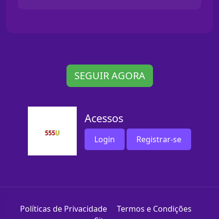
SEGUIR AGORA
Acessos
Login
Registrar-se
Políticas de Privacidade
Termos e Condições