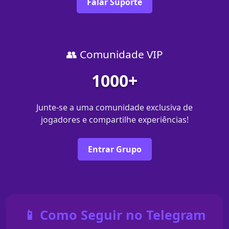
Falar Suporte
👥 Comunidade VIP
1000+
Junte-se a uma comunidade exclusiva de
jogadores e compartilhe experiências!
Entrar Grupo
📱 Como Seguir no Telegram