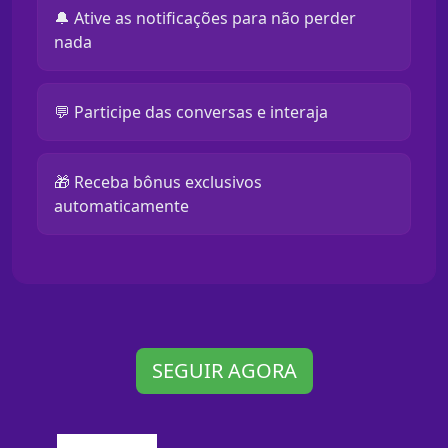
🔔 Ative as notificações para não perder
nada
💬 Participe das conversas e interaja
🎁 Receba bônus exclusivos
automaticamente
SEGUIR AGORA