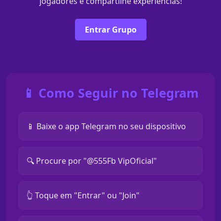
jogadores e compartilhe experiências!
Entrar Grupo
📱 Como Seguir no Telegram
📱 Baixe o app Telegram no seu dispositivo
🔍 Procure por "@555Fb VipOficial"
👆 Toque em "Entrar" ou "Join"