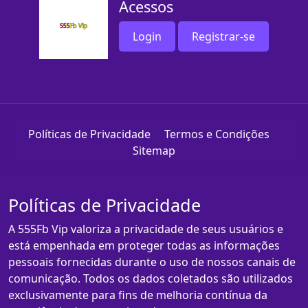
Acessos
Login
Registrar-se
Políticas de Privacidade
Termos e Condições
Sitemap
Políticas de Privacidade
A 555Fb Vip valoriza a privacidade de seus usuários e
está empenhada em proteger todas as informações
pessoais fornecidas durante o uso de nossos canais de
comunicação. Todos os dados coletados são utilizados
exclusivamente para fins de melhoria contínua da