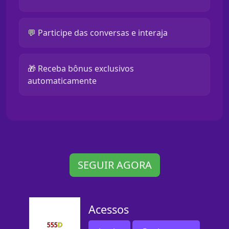
💬 Participe das conversas e interaja
🎁 Receba bônus exclusivos
automaticamente
SEGUIR AGORA
Acessos