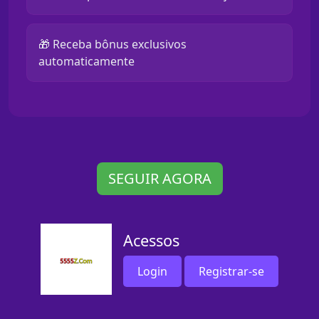
🎁 Receba bônus exclusivos
automaticamente
SEGUIR AGORA
Acessos
Login
Registrar-se