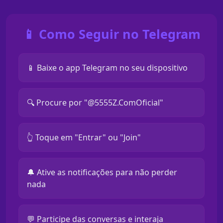
📱 Como Seguir no Telegram
📱 Baixe o app Telegram no seu dispositivo
🔍 Procure por "@5555Z.ComOficial"
👆 Toque em "Entrar" ou "Join"
🔔 Ative as notificações para não perder
nada
💬 Participe das conversas e interaja