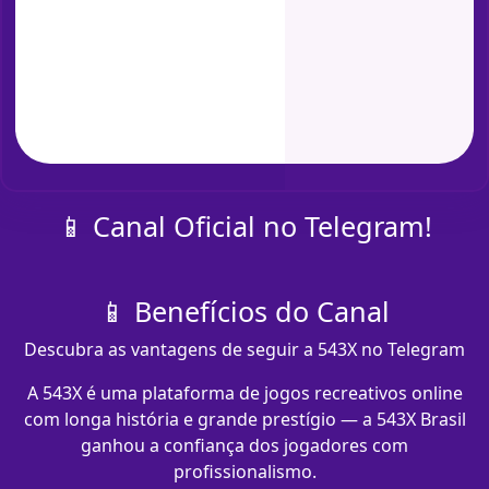
📱 Canal Oficial no Telegram!
📱 Benefícios do Canal
Descubra as vantagens de seguir a 543X no Telegram
A 543X é uma plataforma de jogos recreativos online
com longa história e grande prestígio — a 543X Brasil
ganhou a confiança dos jogadores com
profissionalismo.