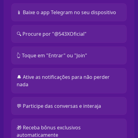
📱 Baixe o app Telegram no seu dispositivo
🔍 Procure por "@543XOficial"
👆 Toque em "Entrar" ou "Join"
🔔 Ative as notificações para não perder
nada
💬 Participe das conversas e interaja
🎁 Receba bônus exclusivos
automaticamente