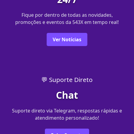
Fique por dentro de todas as novidades,
promoções e eventos da 543X em tempo real!
Ver Notícias
💬 Suporte Direto
Chat
Suporte direto via Telegram, respostas rápidas e
atendimento personalizado!