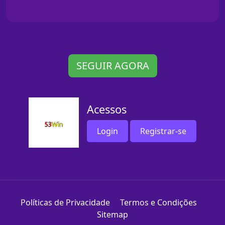
SEGUIR AGORA
Acessos
Login
Registrar-se
Políticas de Privacidade
Termos e Condições
Sitemap