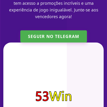
tem acesso a promoções incríveis e uma
experiência de jogo inigualável. Junte-se aos
vencedores agora!
SEGUIR NO TELEGRAM