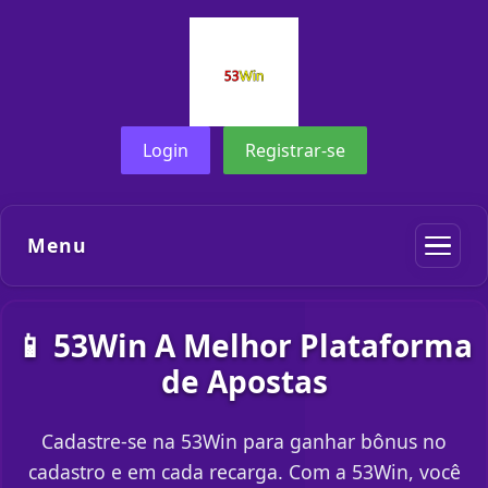
Login
Registrar-se
Menu
📱 53Win A Melhor Plataforma
de Apostas
Cadastre-se na 53Win para ganhar bônus no
cadastro e em cada recarga. Com a 53Win, você