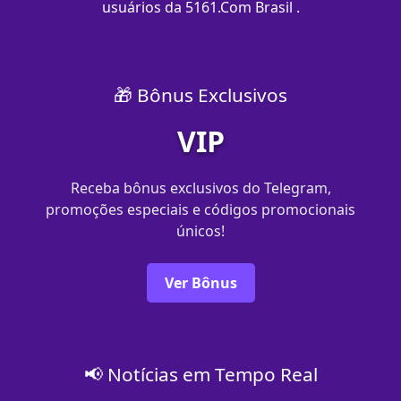
usuários da 5161.Com Brasil .
🎁 Bônus Exclusivos
VIP
Receba bônus exclusivos do Telegram,
promoções especiais e códigos promocionais
únicos!
Ver Bônus
📢 Notícias em Tempo Real