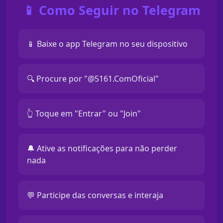
📱 Como Seguir no Telegram
📱 Baixe o app Telegram no seu dispositivo
🔍 Procure por "@5161.ComOficial"
👆 Toque em "Entrar" ou "Join"
🔔 Ative as notificações para não perder
nada
💬 Participe das conversas e interaja