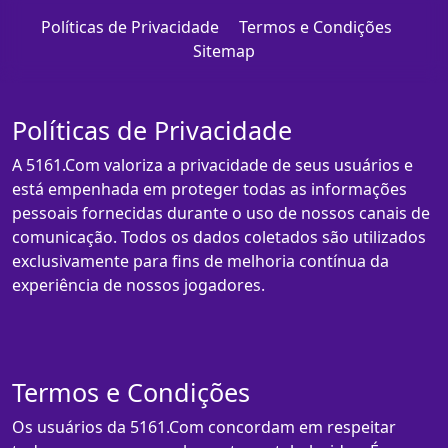
Políticas de Privacidade
Termos e Condições
Sitemap
Políticas de Privacidade
A 5161.Com valoriza a privacidade de seus usuários e
está empenhada em proteger todas as informações
pessoais fornecidas durante o uso de nossos canais de
comunicação. Todos os dados coletados são utilizados
exclusivamente para fins de melhoria contínua da
experiência de nossos jogadores.
Termos e Condições
Os usuários da 5161.Com concordam em respeitar