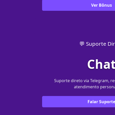
Ver Bônus
💬 Suporte Di
Cha
Suporte direto via Telegram, r
atendimento persona
Falar Suport