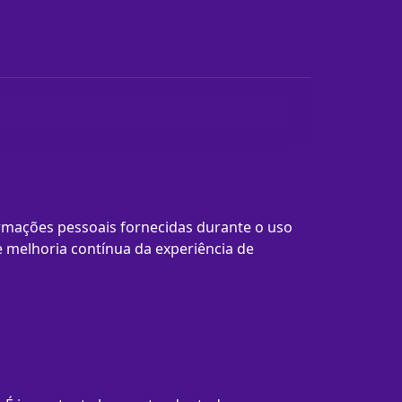
ormações pessoais fornecidas durante o uso
e melhoria contínua da experiência de