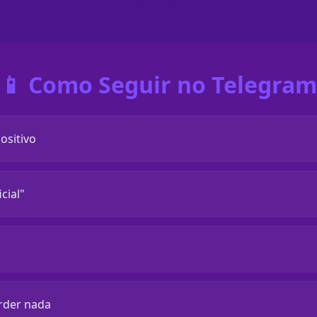
📱 Como Seguir no Telegram
ositivo
cial"
erder nada