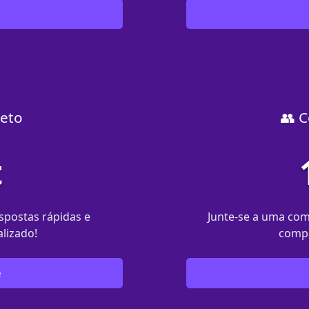
reto
👥 
t
espostas rápidas e
Junte-se a uma com
lizado!
compa
e