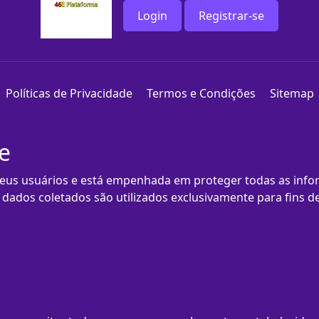
Login
Registrar-se
Políticas de Privacidade
Termos e Condições
Sitemap
de
 seus usuários e está empenhada em proteger todas as inf
dados coletados são utilizados exclusivamente para fins d