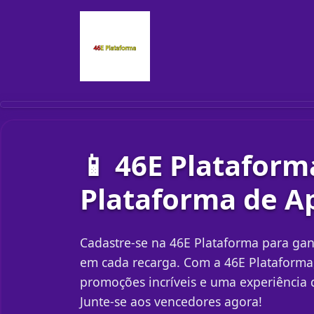
📱 46E Plataform
Plataforma de A
Cadastre-se na 46E Plataforma para ga
em cada recarga. Com a 46E Plataforma
promoções incríveis e uma experiência d
Junte-se aos vencedores agora!