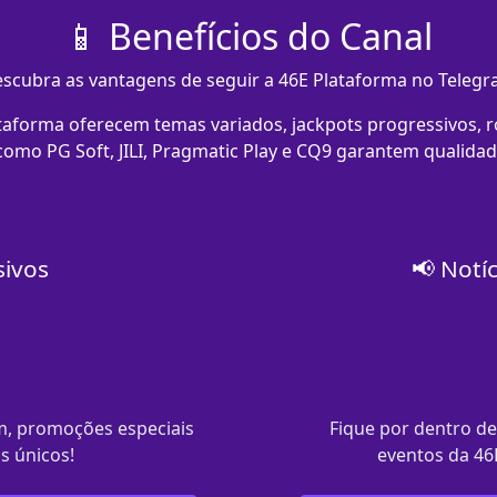
📱 Benefícios do Canal
scubra as vantagens de seguir a 46E Plataforma no Teleg
aforma oferecem temas variados, jackpots progressivos, ro
omo PG Soft, JILI, Pragmatic Play e CQ9 garantem qualidad
sivos
📢 Notí
m, promoções especiais
Fique por dentro d
s únicos!
eventos da 46