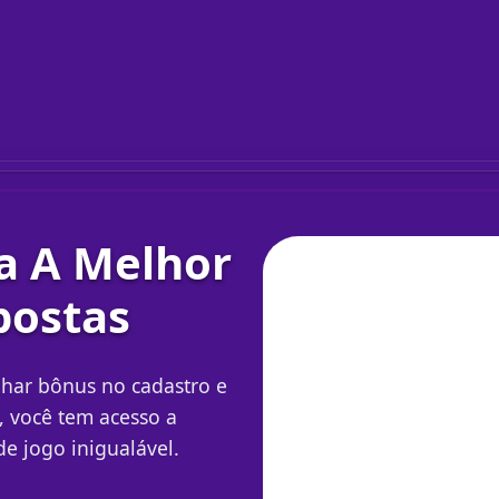
a A Melhor
postas
nhar bônus no cadastro e
, você tem acesso a
e jogo inigualável.