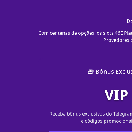
De
Com centenas de opções, os slots 46E Plat
Provedores c
🎁 Bônus Exclu
VIP
Receba bônus exclusivos do Telegra
e códigos promocionai