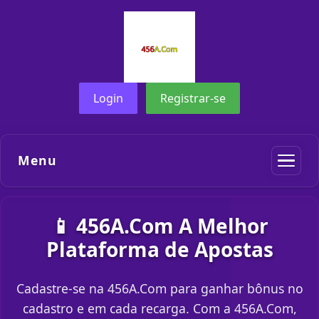
Login
Registrar-se
Menu
📱 456A.Com A Melhor
Plataforma de Apostas
Cadastre-se na 456A.Com para ganhar bônus no
cadastro e em cada recarga. Com a 456A.Com,