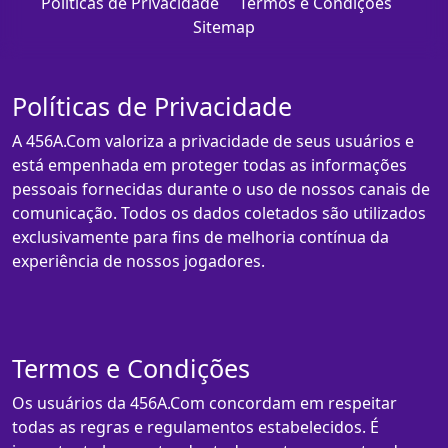
Políticas de Privacidade
Termos e Condições
Sitemap
Políticas de Privacidade
A 456A.Com valoriza a privacidade de seus usuários e
está empenhada em proteger todas as informações
pessoais fornecidas durante o uso de nossos canais de
comunicação. Todos os dados coletados são utilizados
exclusivamente para fins de melhoria contínua da
experiência de nossos jogadores.
Termos e Condições
Os usuários da 456A.Com concordam em respeitar
todas as regras e regulamentos estabelecidos. É