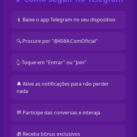
📱 Baixe o app Telegram no seu dispositivo
🔍 Procure por "@456A.ComOficial"
👆 Toque em "Entrar" ou "Join"
🔔 Ative as notificações para não perder
nada
💬 Participe das conversas e interaja
🎁 Receba bônus exclusivos