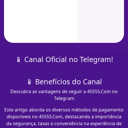
📱 Canal Oficial no Telegram!
📱 Benefícios do Canal
Descubra as vantagens de seguir a 45555.Com no
Telegram
Este artigo aborda os diversos métodos de pagamento
disponíveis no 45555.Com, destacando a importância
da segurança, taxas e conveniência na experiência de