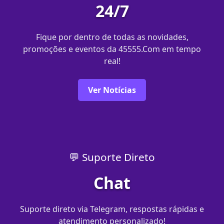
24/7
Fique por dentro de todas as novidades,
promoções e eventos da 45555.Com em tempo
real!
Ver Notícias
💬 Suporte Direto
Chat
Suporte direto via Telegram, respostas rápidas e
atendimento personalizado!