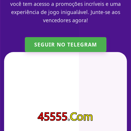
você tem acesso a promoções incríveis e uma
experiência de jogo inigualável. Junte-se aos
vencedores agora!
SEGUIR NO TELEGRAM