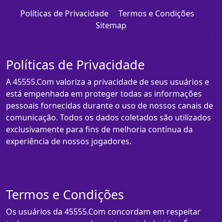
Políticas de Privacidade
Termos e Condições
Sitemap
Políticas de Privacidade
A 45555.Com valoriza a privacidade de seus usuários e
está empenhada em proteger todas as informações
pessoais fornecidas durante o uso de nossos canais de
comunicação. Todos os dados coletados são utilizados
exclusivamente para fins de melhoria contínua da
experiência de nossos jogadores.
Termos e Condições
Os usuários da 45555.Com concordam em respeitar