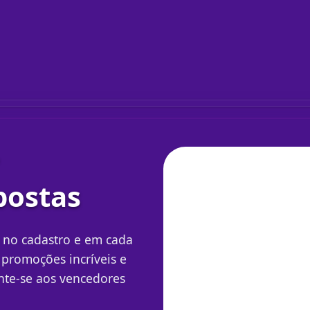
postas
 no cadastro e em cada
 promoções incríveis e
unte-se aos vencedores