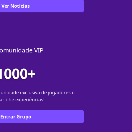
Ver Notícias
Comunidade VIP
1000+
unidade exclusiva de jogadores e
rtilhe experiências!
Entrar Grupo