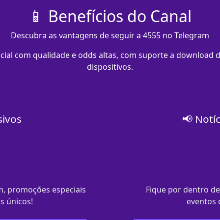
📱 Benefícios do Canal
Descubra as vantagens de seguir a 4555 no Telegram
icial com qualidade e odds altas, com suporte a download d
dispositivos.
sivos
📢 Notí
m, promoções especiais
Fique por dentro d
s únicos!
eventos 