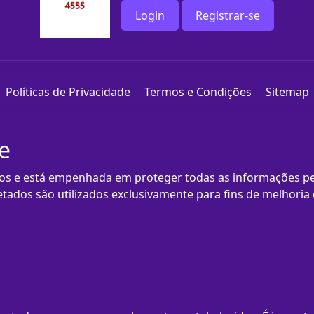
Login
Registrar-se
Políticas de Privacidade
Termos e Condições
Sitemap
de
rios e está empenhada em proteger todas as informações p
tados são utilizados exclusivamente para fins de melhoria