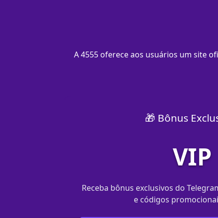
A 4555 oferece aos usuários um site of
🎁 Bônus Exclu
VIP
Receba bônus exclusivos do Telegra
e códigos promocionai