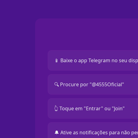
📱 Baixe o app Telegram no seu disp
🔍 Procure por "@4555Oficial"
👆 Toque em "Entrar" ou "Join"
🔔 Ative as notificações para não p