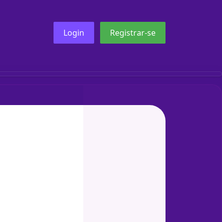
Login
Registrar-se