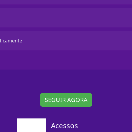
a
aticamente
SEGUIR AGORA
Acessos