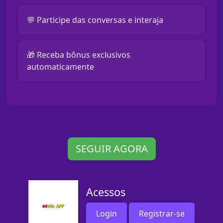
💬 Participe das conversas e interaja
🎁 Receba bônus exclusivos
automaticamente
SEGUIR AGORA
Acessos
Login
Registrar-se