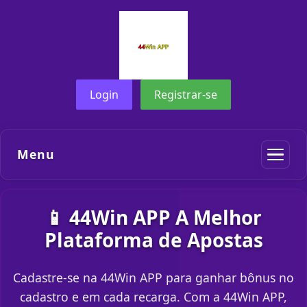
Login
Registrar-se
Menu
📱 44Win APP A Melhor
Plataforma de Apostas
Cadastre-se na 44Win APP para ganhar bônus no
cadastro e em cada recarga. Com a 44Win APP,