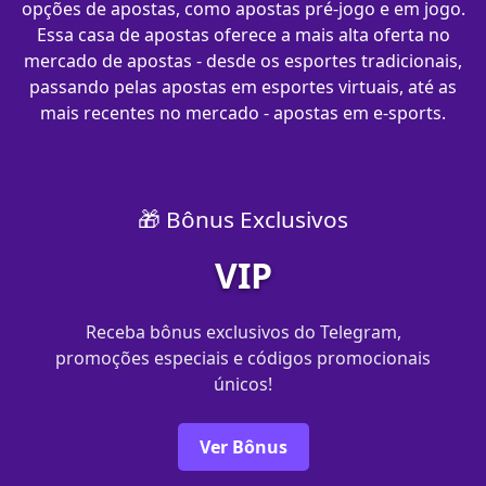
opções de apostas, como apostas pré-jogo e em jogo.
Essa casa de apostas oferece a mais alta oferta no
mercado de apostas - desde os esportes tradicionais,
passando pelas apostas em esportes virtuais, até as
mais recentes no mercado - apostas em e-sports.
🎁 Bônus Exclusivos
VIP
Receba bônus exclusivos do Telegram,
promoções especiais e códigos promocionais
únicos!
Ver Bônus