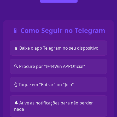
📱 Como Seguir no Telegram
📱 Baixe o app Telegram no seu dispositivo
🔍 Procure por "@44Win APPOficial"
👆 Toque em "Entrar" ou "Join"
🔔 Ative as notificações para não perder
nada