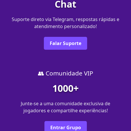
Chat
Suporte direto via Telegram, respostas rápidas e
atendimento personalizado!
Falar Suporte
👥 Comunidade VIP
1000+
Junte-se a uma comunidade exclusiva de
jogadores e compartilhe experiências!
Entrar Grupo