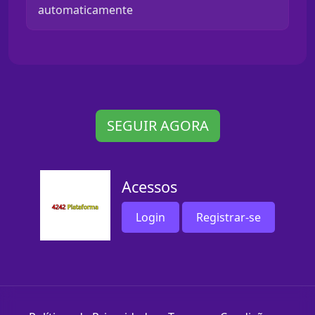
automaticamente
SEGUIR AGORA
Acessos
Login
Registrar-se