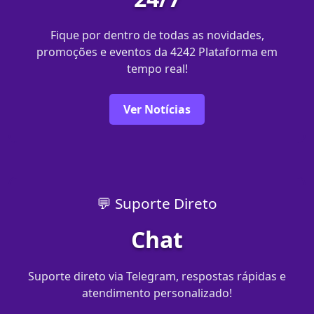
Fique por dentro de todas as novidades,
promoções e eventos da 4242 Plataforma em
tempo real!
Ver Notícias
💬 Suporte Direto
Chat
Suporte direto via Telegram, respostas rápidas e
atendimento personalizado!