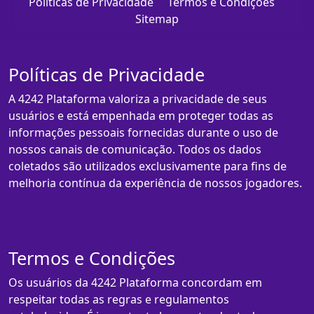
Políticas de Privacidade
Termos e Condições
Sitemap
Políticas de Privacidade
A 4242 Plataforma valoriza a privacidade de seus
usuários e está empenhada em proteger todas as
informações pessoais fornecidas durante o uso de
nossos canais de comunicação. Todos os dados
coletados são utilizados exclusivamente para fins de
melhoria contínua da experiência de nossos jogadores.
Termos e Condições
Os usuários da 4242 Plataforma concordam em
respeitar todas as regras e regulamentos