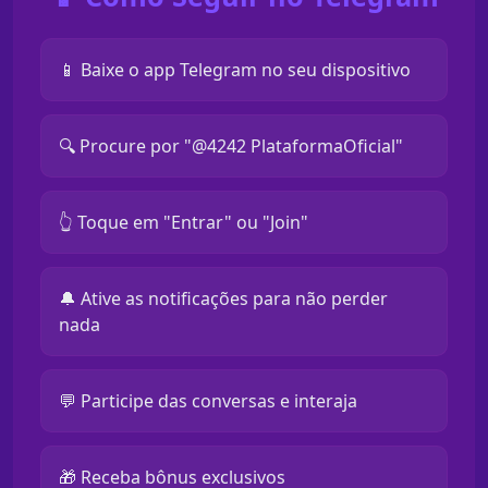
📱 Baixe o app Telegram no seu dispositivo
🔍 Procure por "@4242 PlataformaOficial"
👆 Toque em "Entrar" ou "Join"
🔔 Ative as notificações para não perder
nada
💬 Participe das conversas e interaja
🎁 Receba bônus exclusivos