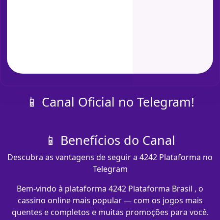
📱 Canal Oficial no Telegram!
📱 Benefícios do Canal
Descubra as vantagens de seguir a 4242 Plataforma no
Telegram
Bem-vindo à plataforma 4242 Plataforma Brasil , o
cassino online mais popular — com os jogos mais
quentes e completos e muitas promoções para você.