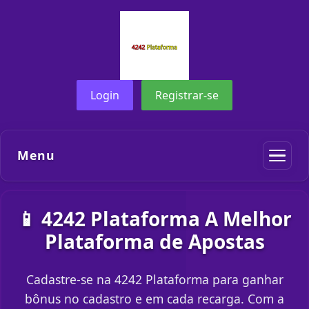
Login
Registrar-se
Menu
📱 4242 Plataforma A Melhor
Plataforma de Apostas
Cadastre-se na 4242 Plataforma para ganhar
bônus no cadastro e em cada recarga. Com a