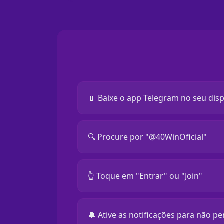
📱 Baixe o app Telegram no seu disp
🔍 Procure por "@40WinOficial"
👆 Toque em "Entrar" ou "Join"
🔔 Ative as notificações para não p