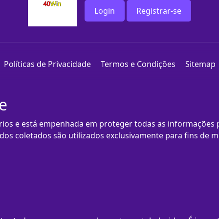
Login
Registrar-se
Políticas de Privacidade
Termos e Condições
Sitemap
de
ários e está empenhada em proteger todas as informações 
os coletados são utilizados exclusivamente para fins de m