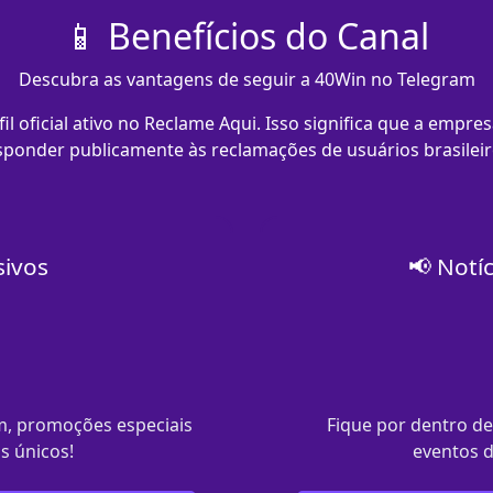
📱 Benefícios do Canal
Descubra as vantagens de seguir a 40Win no Telegram
 oficial ativo no Reclame Aqui. Isso significa que a empre
sponder publicamente às reclamações de usuários brasileir
sivos
📢 Notí
m, promoções especiais
Fique por dentro d
s únicos!
eventos d