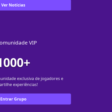
Ver Notícias
Comunidade VIP
1000+
unidade exclusiva de jogadores e
rtilhe experiências!
Entrar Grupo