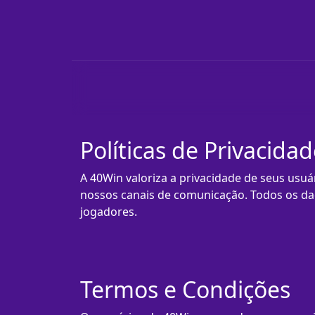
Políticas de Privacida
A 40Win valoriza a privacidade de seus usu
nossos canais de comunicação. Todos os dad
jogadores.
Termos e Condições