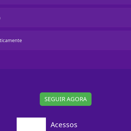
a
aticamente
SEGUIR AGORA
Acessos