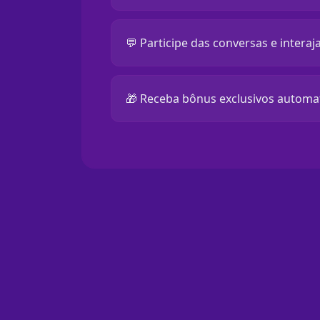
💬 Participe das conversas e interaj
🎁 Receba bônus exclusivos autom