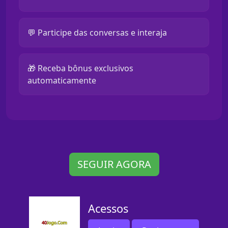
💬 Participe das conversas e interaja
🎁 Receba bônus exclusivos
automaticamente
SEGUIR AGORA
Acessos