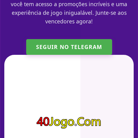
você tem acesso a promoções incríveis e uma
experiência de jogo inigualável. Junte-se aos
vencedores agora!
SEGUIR NO TELEGRAM