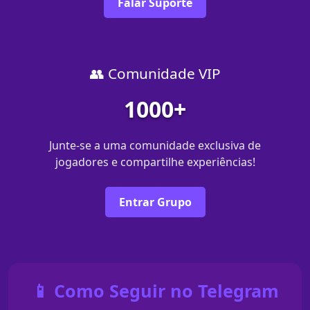
Falar Suporte
👥 Comunidade VIP
1000+
Junte-se a uma comunidade exclusiva de
jogadores e compartilhe experiências!
Entrar Grupo
📱 Como Seguir no Telegram