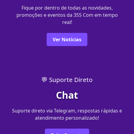
Fique por dentro de todas as novidades,
promoções e eventos da 3SS Com em tempo
real!
Ver Notícias
💬 Suporte Direto
Chat
Suporte direto via Telegram, respostas rápidas e
atendimento personalizado!