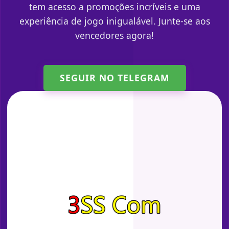
tem acesso a promoções incríveis e uma
experiência de jogo inigualável. Junte-se aos
vencedores agora!
SEGUIR NO TELEGRAM