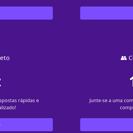
reto
👥 
t
espostas rápidas e
Junte-se a uma com
lizado!
compa
e