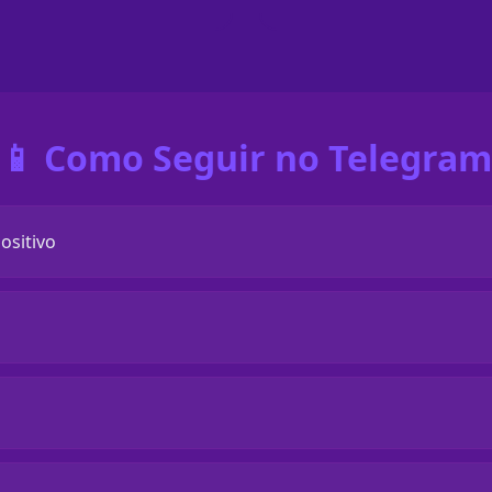
📱 Como Seguir no Telegram
ositivo