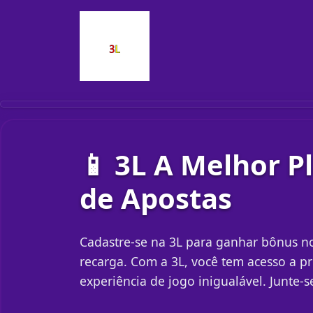
📱 3L A Melhor P
de Apostas
Cadastre-se na 3L para ganhar bônus n
recarga. Com a 3L, você tem acesso a p
experiência de jogo inigualável. Junte-