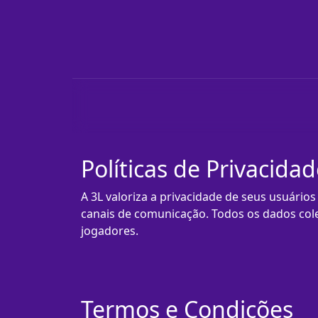
Políticas de Privacida
A 3L valoriza a privacidade de seus usuári
canais de comunicação. Todos os dados cole
jogadores.
Termos e Condições