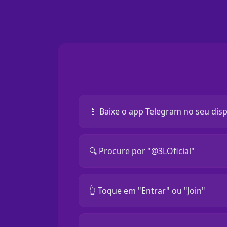
📱 Baixe o app Telegram no seu disp
🔍 Procure por "@3LOficial"
👆 Toque em "Entrar" ou "Join"