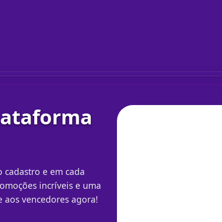
lataforma
o cadastro e em cada
romoções incríveis e uma
se aos vencedores agora!