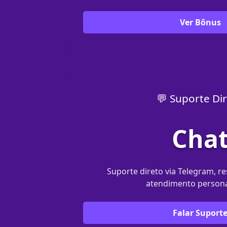
Ver Bônus
💬 Suporte Di
Cha
Suporte direto via Telegram, r
atendimento persona
Falar Suport