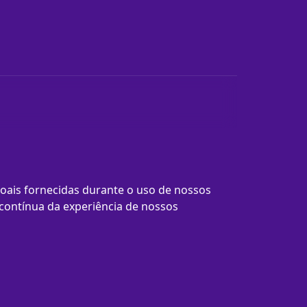
oais fornecidas durante o uso de nossos
 contínua da experiência de nossos