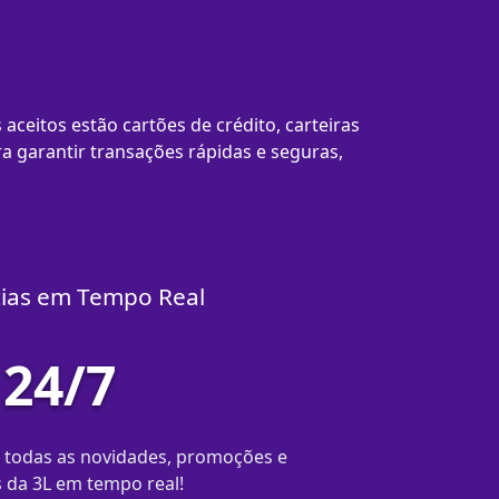
ceitos estão cartões de crédito, carteiras
a garantir transações rápidas e seguras,
cias em Tempo Real
24/7
e todas as novidades, promoções e
 da 3L em tempo real!