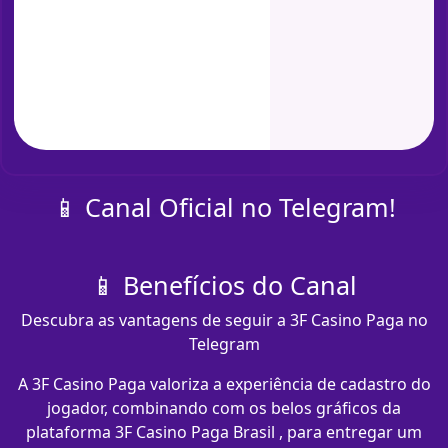
📱 Canal Oficial no Telegram!
📱 Benefícios do Canal
Descubra as vantagens de seguir a 3F Casino Paga no
Telegram
A 3F Casino Paga valoriza a experiência de cadastro do
jogador, combinando com os belos gráficos da
plataforma 3F Casino Paga Brasil , para entregar um