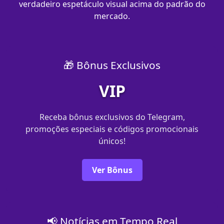
verdadeiro espetáculo visual acima do padrão do
mercado.
🎁 Bônus Exclusivos
VIP
Receba bônus exclusivos do Telegram,
promoções especiais e códigos promocionais
únicos!
Ver Bônus
📢 Notícias em Tempo Real