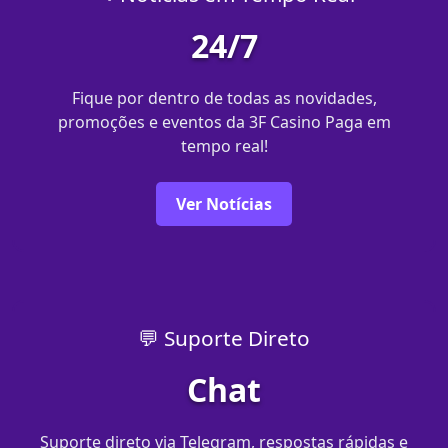
24/7
Fique por dentro de todas as novidades,
promoções e eventos da 3F Casino Paga em
tempo real!
Ver Notícias
💬 Suporte Direto
Chat
Suporte direto via Telegram, respostas rápidas e