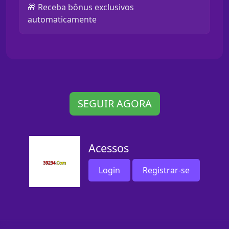
🎁 Receba bônus exclusivos
automaticamente
SEGUIR AGORA
Acessos
Login
Registrar-se