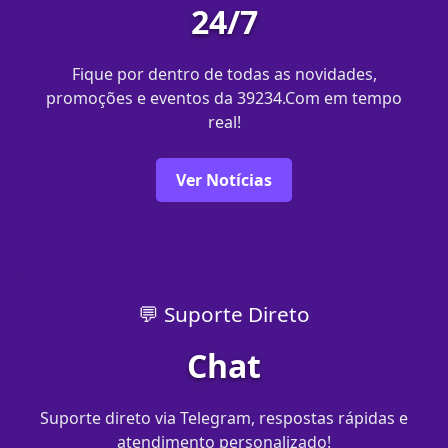
24/7
Fique por dentro de todas as novidades,
promoções e eventos da 39234.Com em tempo
real!
Ver Notícias
💬 Suporte Direto
Chat
Suporte direto via Telegram, respostas rápidas e
atendimento personalizado!