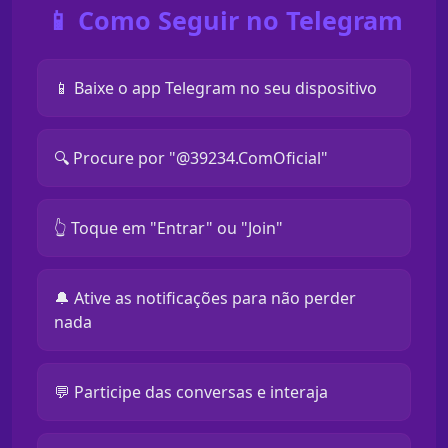
📱 Como Seguir no Telegram
📱 Baixe o app Telegram no seu dispositivo
🔍 Procure por "@39234.ComOficial"
👆 Toque em "Entrar" ou "Join"
🔔 Ative as notificações para não perder
nada
💬 Participe das conversas e interaja