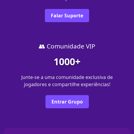
Falar Suporte
👥 Comunidade VIP
1000+
Junte-se a uma comunidade exclusiva de
jogadores e compartilhe experiências!
Entrar Grupo