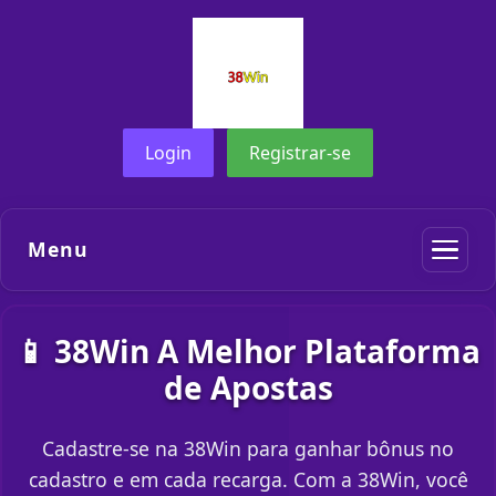
Login
Registrar-se
Menu
📱 38Win A Melhor Plataforma
de Apostas
Cadastre-se na 38Win para ganhar bônus no
cadastro e em cada recarga. Com a 38Win, você