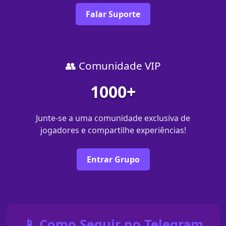
Falar Suporte
👥 Comunidade VIP
1000+
Junte-se a uma comunidade exclusiva de
jogadores e compartilhe experiências!
Entrar Grupo
📱 Como Seguir no Telegram