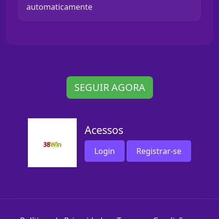
automaticamente
SEGUIR AGORA
Acessos
Login
Registrar-se