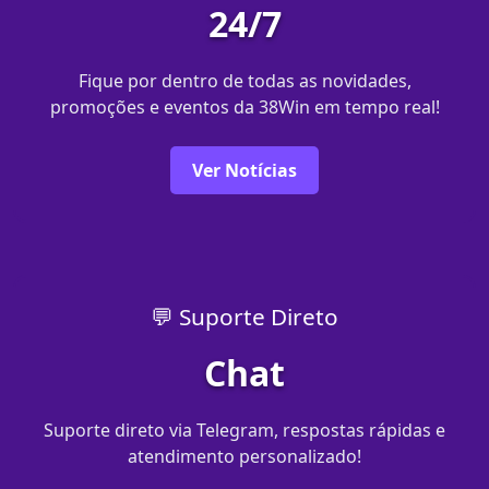
24/7
Fique por dentro de todas as novidades,
promoções e eventos da 38Win em tempo real!
Ver Notícias
💬 Suporte Direto
Chat
Suporte direto via Telegram, respostas rápidas e
atendimento personalizado!