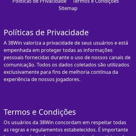
Políticas de Privacidade
Termos e Condições
Sitemap
Políticas de Privacidade
A 38Win valoriza a privacidade de seus usuários e está
empenhada em proteger todas as informações
pessoais fornecidas durante o uso de nossos canais de
comunicação. Todos os dados coletados são utilizados
exclusivamente para fins de melhoria contínua da
experiência de nossos jogadores.
Termos e Condições
Os usuários da 38Win concordam em respeitar todas
as regras e regulamentos estabelecidos. É importante