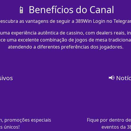
📱 Benefícios do Canal
escubra as vantagens de seguir a 389Win Login no Telegr
uma experiência autêntica de cassino, com dealers reais, i
ce uma excelente combinação de jogos de mesa tradicionais 
atendendo a diferentes preferências dos jogadores.
sivos
📢 Notí
m, promoções especiais
Fique por dentro d
s únicos!
eventos da 3