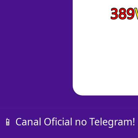
📱 Canal Oficial no Telegram!