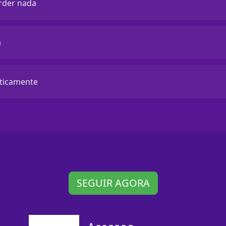
erder nada
a
aticamente
SEGUIR AGORA