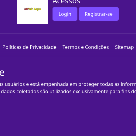
Acessos
Login
Registrar-se
Políticas de Privacidade
Termos e Condições
Sitemap
de
eus usuários e está empenhada em proteger todas as infor
dados coletados são utilizados exclusivamente para fins d