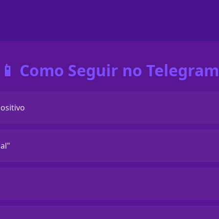
📱 Como Seguir no Telegram
ositivo
al"