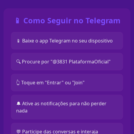
📱 Como Seguir no Telegram
📱 Baixe o app Telegram no seu dispositivo
🔍 Procure por "@3831 PlataformaOficial"
👆 Toque em "Entrar" ou "Join"
🔔 Ative as notificações para não perder
nada
💬 Participe das conversas e interaja