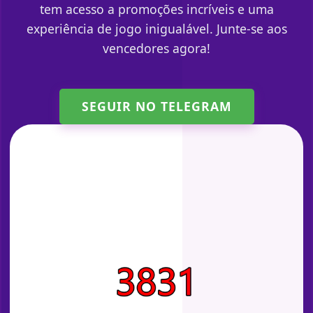
tem acesso a promoções incríveis e uma
experiência de jogo inigualável. Junte-se aos
vencedores agora!
SEGUIR NO TELEGRAM