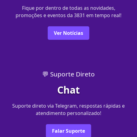
Fique por dentro de todas as novidades,
promoções e eventos da 3831 em tempo real!
Ver Notícias
💬 Suporte Direto
Chat
Suporte direto via Telegram, respostas rápidas e
atendimento personalizado!
Falar Suporte