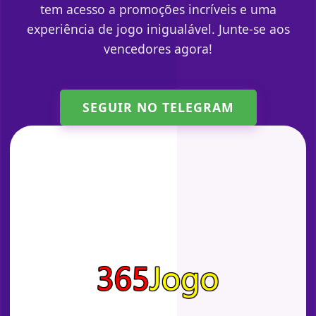
tem acesso a promoções incríveis e uma
experiência de jogo inigualável. Junte-se aos
vencedores agora!
SEGUIR NO TELEGRAM