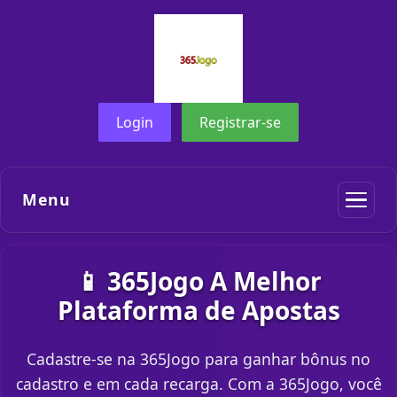
Login
Registrar-se
Menu
📱 365Jogo A Melhor
Plataforma de Apostas
Cadastre-se na 365Jogo para ganhar bônus no
cadastro e em cada recarga. Com a 365Jogo, você