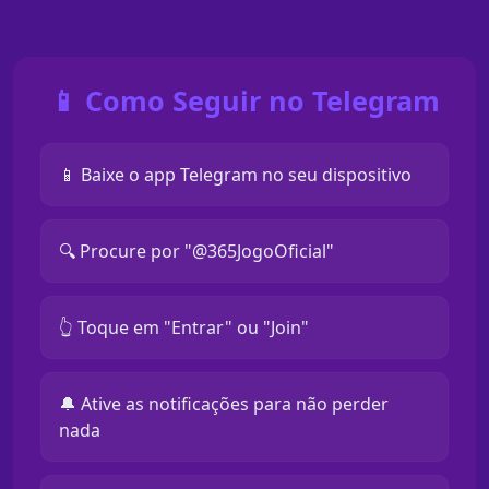
📱 Como Seguir no Telegram
📱 Baixe o app Telegram no seu dispositivo
🔍 Procure por "@365JogoOficial"
👆 Toque em "Entrar" ou "Join"
🔔 Ative as notificações para não perder
nada