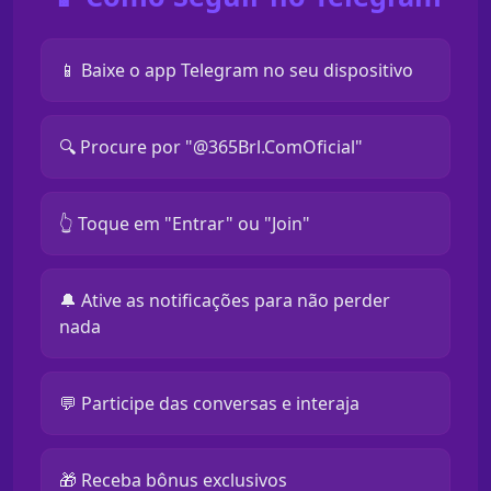
📱 Baixe o app Telegram no seu dispositivo
🔍 Procure por "@365Brl.ComOficial"
👆 Toque em "Entrar" ou "Join"
🔔 Ative as notificações para não perder
nada
💬 Participe das conversas e interaja
🎁 Receba bônus exclusivos