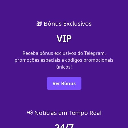
🎁 Bônus Exclusivos
VIP
Receba bônus exclusivos do Telegram,
promoções especiais e códigos promocionais
únicos!
Ver Bônus
📢 Notícias em Tempo Real
24/7