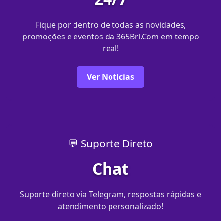
Fique por dentro de todas as novidades,
promoções e eventos da 365Brl.Com em tempo
real!
Ver Notícias
💬 Suporte Direto
Chat
Suporte direto via Telegram, respostas rápidas e
atendimento personalizado!