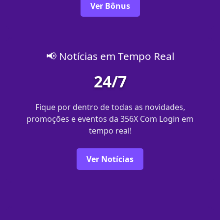
Ver Bônus
📢 Notícias em Tempo Real
24/7
Fique por dentro de todas as novidades,
promoções e eventos da 356X Com Login em
tempo real!
Ver Notícias