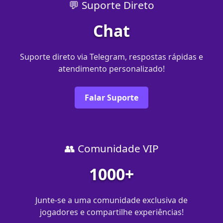
💬 Suporte Direto
Chat
Suporte direto via Telegram, respostas rápidas e
atendimento personalizado!
Falar Suporte
👥 Comunidade VIP
1000+
Junte-se a uma comunidade exclusiva de
jogadores e compartilhe experiências!