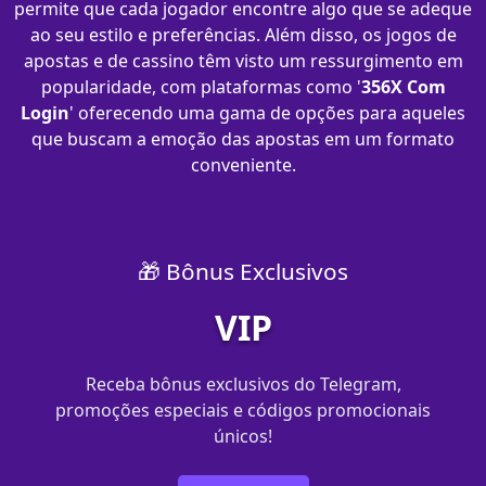
permite que cada jogador encontre algo que se adeque
ao seu estilo e preferências. Além disso, os jogos de
apostas e de cassino têm visto um ressurgimento em
popularidade, com plataformas como '
356X Com
Login
' oferecendo uma gama de opções para aqueles
que buscam a emoção das apostas em um formato
conveniente.
🎁 Bônus Exclusivos
VIP
Receba bônus exclusivos do Telegram,
promoções especiais e códigos promocionais
únicos!