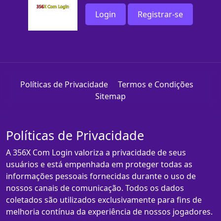
Login
Registrar-se
Políticas de Privacidade
Termos e Condições
Sitemap
Políticas de Privacidade
A 356X Com Login valoriza a privacidade de seus
usuários e está empenhada em proteger todas as
informações pessoais fornecidas durante o uso de
nossos canais de comunicação. Todos os dados
coletados são utilizados exclusivamente para fins de
melhoria contínua da experiência de nossos jogadores.