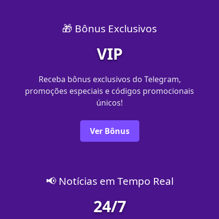
🎁 Bônus Exclusivos
VIP
Receba bônus exclusivos do Telegram,
promoções especiais e códigos promocionais
únicos!
Ver Bônus
📢 Notícias em Tempo Real
24/7