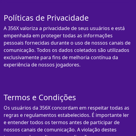
Políticas de Privacidade
A 356X valoriza a privacidade de seus usuários e está
empenhada em proteger todas as informações
pessoais fornecidas durante o uso de nossos canais de
comunicação. Todos os dados coletados são utilizados
exclusivamente para fins de melhoria contínua da
experiência de nossos jogadores.
Termos e Condições
Os usuários da 356X concordam em respeitar todas as
regras e regulamentos estabelecidos. É importante ler
e entender todos os termos antes de participar de
nossos canais de comunicação. A violação destes