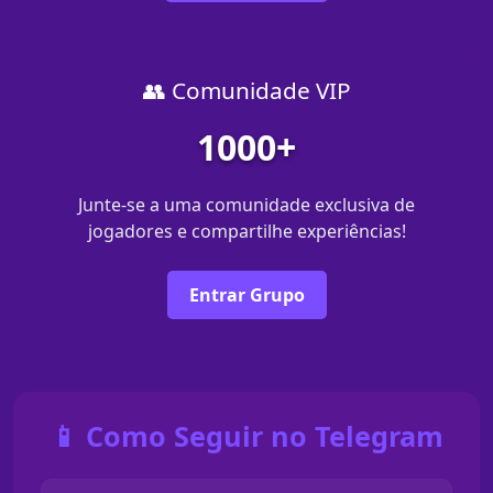
👥 Comunidade VIP
1000+
Junte-se a uma comunidade exclusiva de
jogadores e compartilhe experiências!
Entrar Grupo
📱 Como Seguir no Telegram