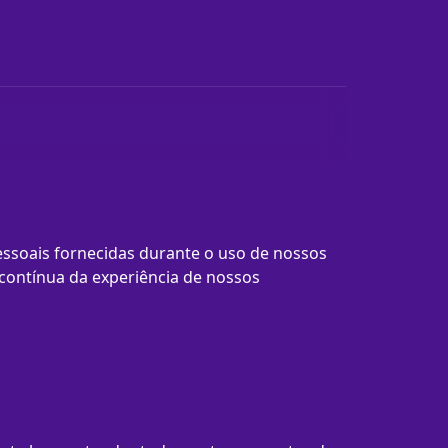
essoais fornecidas durante o uso de nossos
 contínua da experiência de nossos