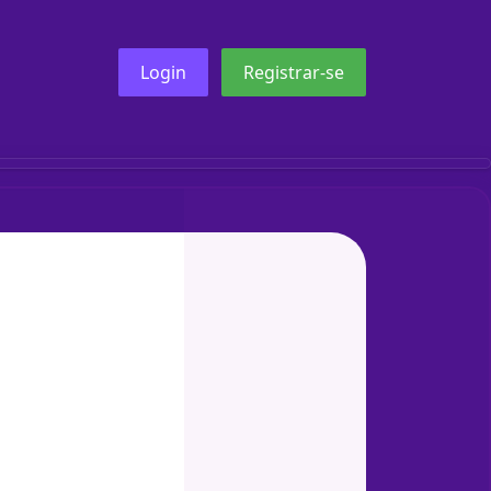
Login
Registrar-se