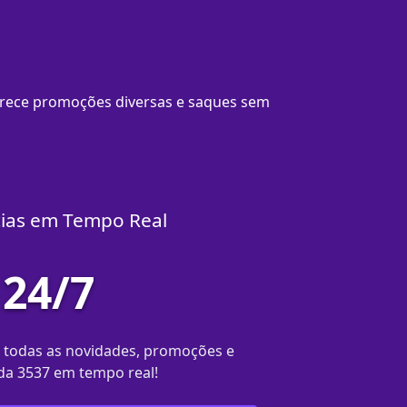
erece promoções diversas e saques sem
cias em Tempo Real
24/7
e todas as novidades, promoções e
da 3537 em tempo real!