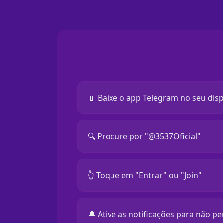
📱 Baixe o app Telegram no seu disp
🔍 Procure por "@3537Oficial"
👆 Toque em "Entrar" ou "Join"
🔔 Ative as notificações para não p