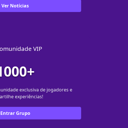
Ver Notícias
Comunidade VIP
1000+
unidade exclusiva de jogadores e
rtilhe experiências!
Entrar Grupo