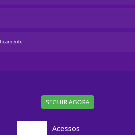
a
aticamente
SEGUIR AGORA
Acessos