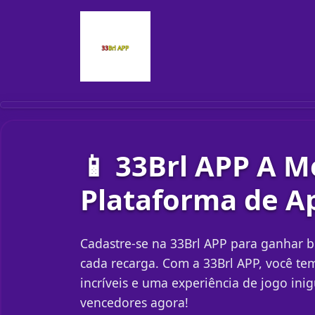
📱 33Brl APP A M
Plataforma de A
Cadastre-se na 33Brl APP para ganhar 
cada recarga. Com a 33Brl APP, você t
incríveis e uma experiência de jogo inig
vencedores agora!