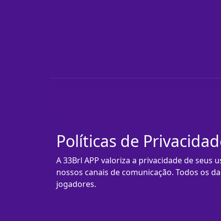
Políticas de Privacida
A 33Brl APP valoriza a privacidade de seus
nossos canais de comunicação. Todos os dad
jogadores.