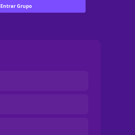
Entrar Grupo