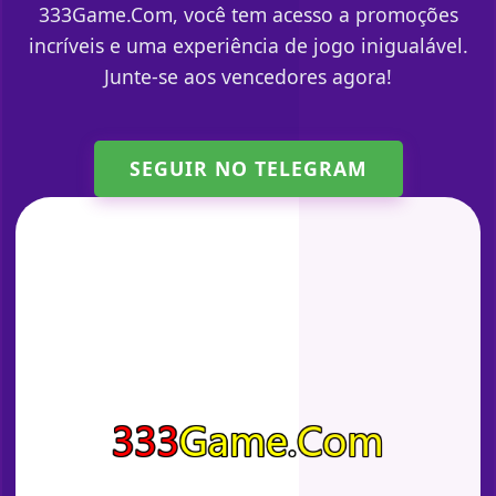
333Game.Com, você tem acesso a promoções
incríveis e uma experiência de jogo inigualável.
Junte-se aos vencedores agora!
SEGUIR NO TELEGRAM