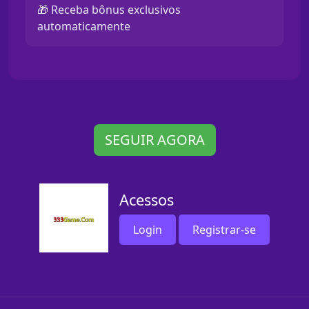
🎁 Receba bônus exclusivos
automaticamente
SEGUIR AGORA
Acessos
Login
Registrar-se