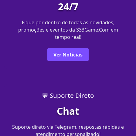
24/7
Fique por dentro de todas as novidades,
promoções e eventos da 333Game.Com em
tempo real!
Ver Notícias
💬 Suporte Direto
Chat
Suporte direto via Telegram, respostas rápidas e
atendimento personalizado!