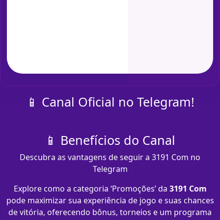
📱 Canal Oficial no Telegram!
📱 Benefícios do Canal
Descubra as vantagens de seguir a 3191 Com no
Telegram
Explore como a categoria ‘Promoções’ da
3191 Com
pode maximizar sua experiência de jogo e suas chances
de vitória, oferecendo bônus, torneios e um programa