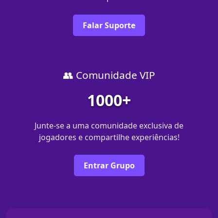
Falar Suporte
👥 Comunidade VIP
1000+
Junte-se a uma comunidade exclusiva de
jogadores e compartilhe experiências!
Entrar Grupo