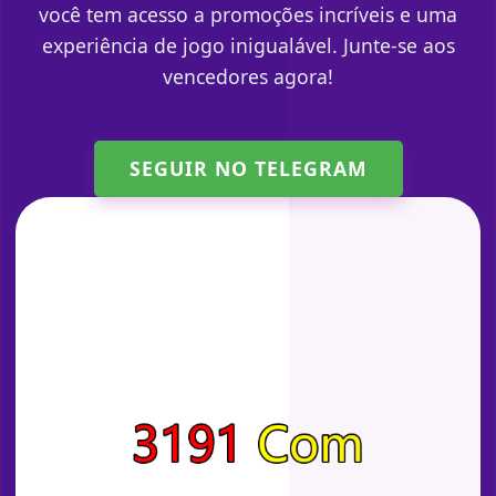
você tem acesso a promoções incríveis e uma
experiência de jogo inigualável. Junte-se aos
vencedores agora!
SEGUIR NO TELEGRAM