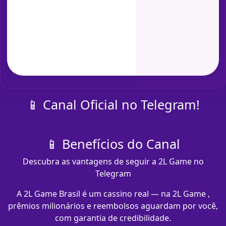
📱 Canal Oficial no Telegram!
📱 Benefícios do Canal
Descubra as vantagens de seguir a 2L Game no
Telegram
A 2L Game Brasil é um cassino real — na 2L Game ,
prêmios milionários e reembolsos aguardam por você,
com garantia de credibilidade.