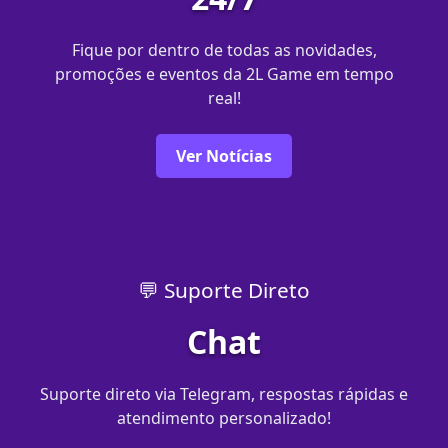
Fique por dentro de todas as novidades,
promoções e eventos da 2L Game em tempo
real!
Ver Notícias
💬 Suporte Direto
Chat
Suporte direto via Telegram, respostas rápidas e
atendimento personalizado!