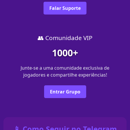
Falar Suporte
👥 Comunidade VIP
1000+
Junte-se a uma comunidade exclusiva de
jogadores e compartilhe experiências!
Entrar Grupo
📱 Como Seguir no Telegram