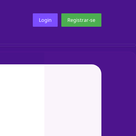
Login
Registrar-se