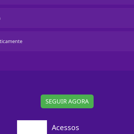
a
aticamente
SEGUIR AGORA
Acessos