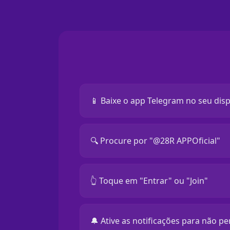
📱 Baixe o app Telegram no seu disp
🔍 Procure por "@28R APPOficial"
👆 Toque em "Entrar" ou "Join"
🔔 Ative as notificações para não p