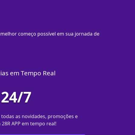
 melhor começo possível em sua jornada de
cias em Tempo Real
24/7
e todas as novidades, promoções e
a 28R APP em tempo real!