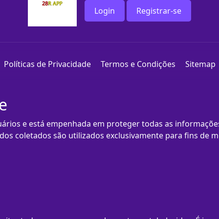
Login
Registrar-se
Políticas de Privacidade
Termos e Condições
Sitemap
de
suários e está empenhada em proteger todas as informaçõe
os coletados são utilizados exclusivamente para fins de m