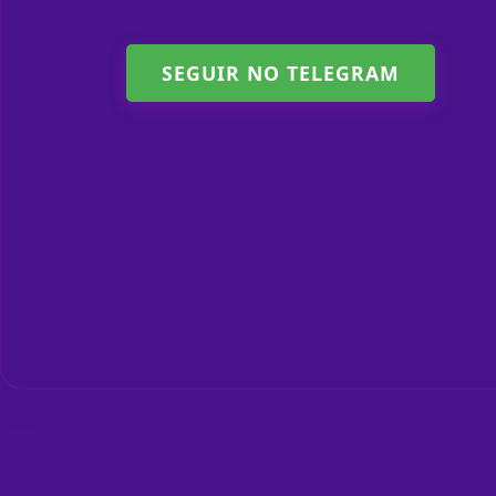
SEGUIR NO TELEGRAM