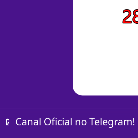
📱 Canal Oficial no Telegram!