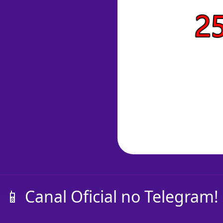
📱 Canal Oficial no Telegram!