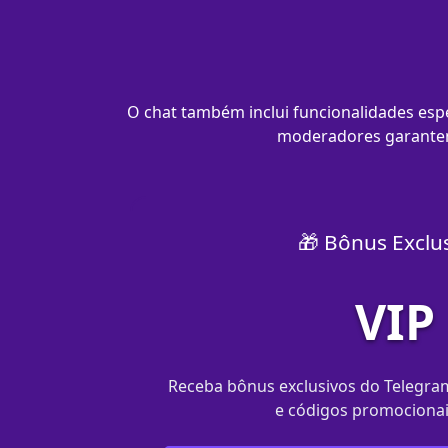
O chat também inclui funcionalidades esp
moderadores garantem
🎁 Bônus Exclu
VIP
Receba bônus exclusivos do Telegra
e códigos promocionai