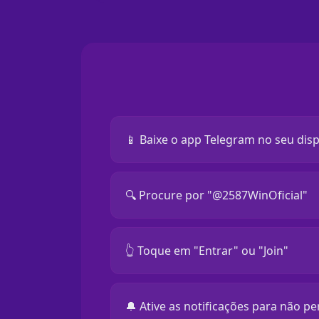
📱 Baixe o app Telegram no seu disp
🔍 Procure por "@2587WinOficial"
👆 Toque em "Entrar" ou "Join"
🔔 Ative as notificações para não p