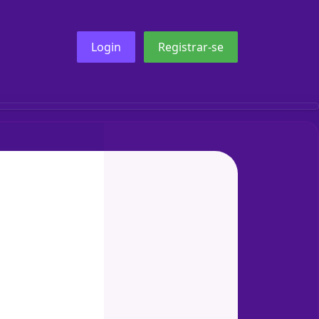
Login
Registrar-se