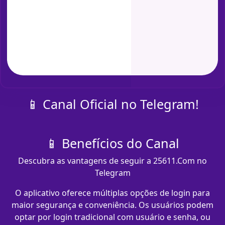
📱 Canal Oficial no Telegram!
📱 Benefícios do Canal
Descubra as vantagens de seguir a 25611.Com no
Telegram
O aplicativo oferece múltiplas opções de login para
maior segurança e conveniência. Os usuários podem
optar por login tradicional com usuário e senha, ou