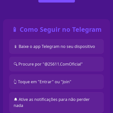
📱 Como Seguir no Telegram
📱 Baixe o app Telegram no seu dispositivo
🔍 Procure por "@25611.ComOficial"
👆 Toque em "Entrar" ou "Join"
🔔 Ative as notificações para não perder
nada