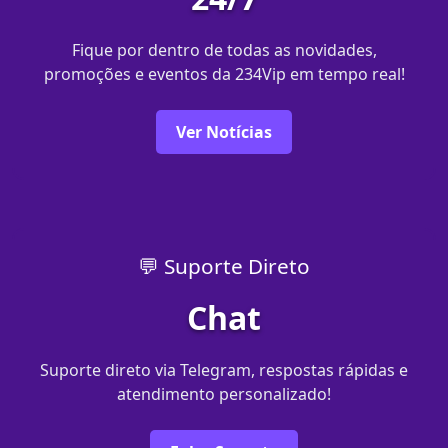
Fique por dentro de todas as novidades,
promoções e eventos da 234Vip em tempo real!
Ver Notícias
💬 Suporte Direto
Chat
Suporte direto via Telegram, respostas rápidas e
atendimento personalizado!