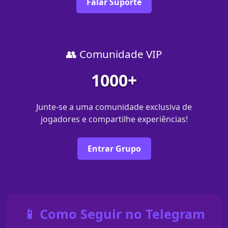
Falar Suporte
👥 Comunidade VIP
1000+
Junte-se a uma comunidade exclusiva de
jogadores e compartilhe experiências!
Entrar Grupo
📱 Como Seguir no Telegram