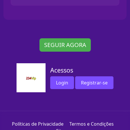
SEGUIR AGORA
Acessos
Login
Registrar-se
Políticas de Privacidade
Termos e Condições