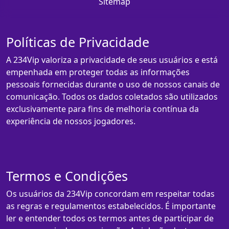
Sitemap
Políticas de Privacidade
A 234Vip valoriza a privacidade de seus usuários e está
empenhada em proteger todas as informações
pessoais fornecidas durante o uso de nossos canais de
comunicação. Todos os dados coletados são utilizados
exclusivamente para fins de melhoria contínua da
experiência de nossos jogadores.
Termos e Condições
Os usuários da 234Vip concordam em respeitar todas
as regras e regulamentos estabelecidos. É importante
ler e entender todos os termos antes de participar de