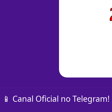
📱 Canal Oficial no Telegram!