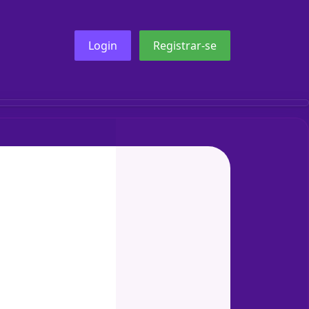
Login
Registrar-se