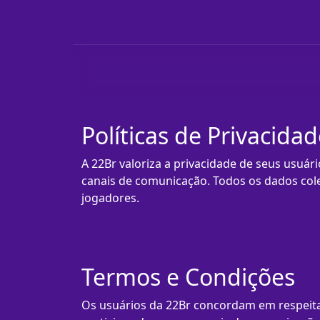
Políticas de Privacida
A 22Br valoriza a privacidade de seus usuá
canais de comunicação. Todos os dados cole
jogadores.
Termos e Condições
Os usuários da 22Br concordam em respeitar