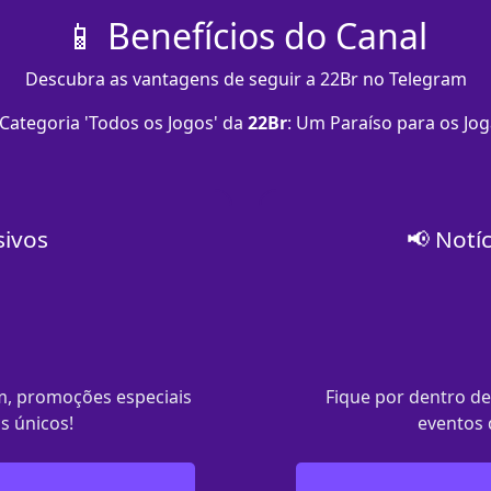
📱 Benefícios do Canal
Descubra as vantagens de seguir a 22Br no Telegram
Categoria 'Todos os Jogos' da
22Br
: Um Paraíso para os Jo
sivos
📢 Notí
m, promoções especiais
Fique por dentro d
s únicos!
eventos 