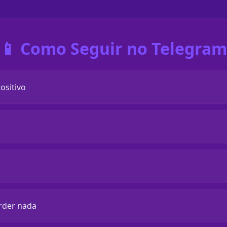
📱 Como Seguir no Telegram
ositivo
erder nada