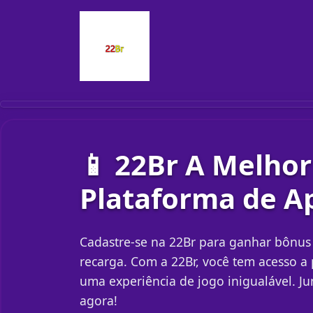
📱 22Br A Melhor
Plataforma de A
Cadastre-se na 22Br para ganhar bônus
recarga. Com a 22Br, você tem acesso a 
uma experiência de jogo inigualável. J
agora!