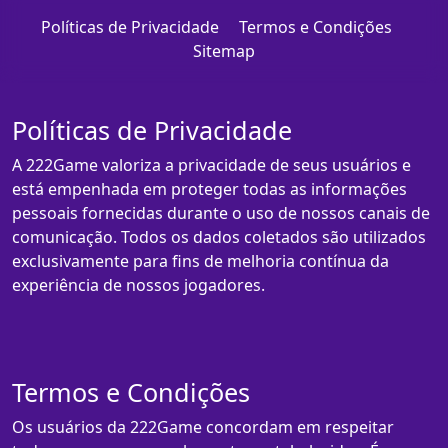
Políticas de Privacidade
Termos e Condições
Sitemap
Políticas de Privacidade
A 222Game valoriza a privacidade de seus usuários e
está empenhada em proteger todas as informações
pessoais fornecidas durante o uso de nossos canais de
comunicação. Todos os dados coletados são utilizados
exclusivamente para fins de melhoria contínua da
experiência de nossos jogadores.
Termos e Condições
Os usuários da 222Game concordam em respeitar