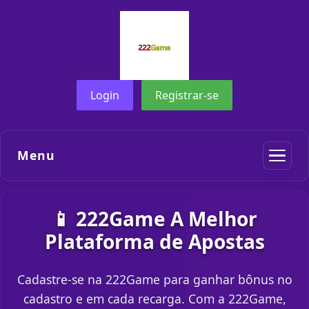
Login
Registrar-se
Menu
📱 222Game A Melhor
Plataforma de Apostas
Cadastre-se na 222Game para ganhar bônus no
cadastro e em cada recarga. Com a 222Game,