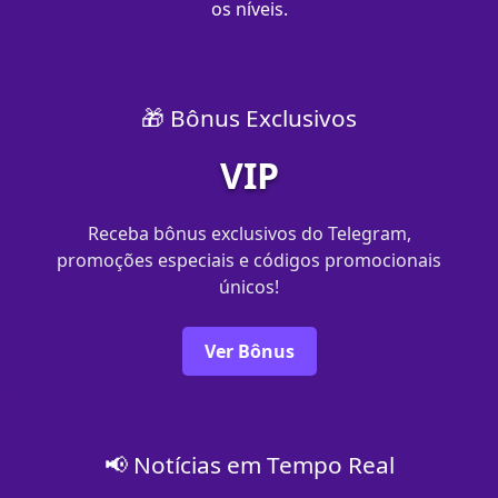
os níveis.
🎁 Bônus Exclusivos
VIP
Receba bônus exclusivos do Telegram,
promoções especiais e códigos promocionais
únicos!
Ver Bônus
📢 Notícias em Tempo Real