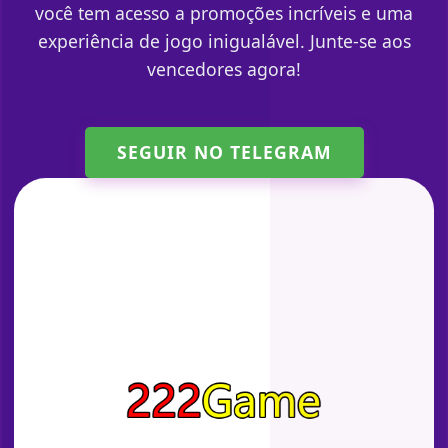
você tem acesso a promoções incríveis e uma
experiência de jogo inigualável. Junte-se aos
vencedores agora!
SEGUIR NO TELEGRAM