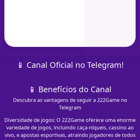
📱 Canal Oficial no Telegram!
📱 Benefícios do Canal
Descubra as vantagens de seguir a 222Game no
Telegram
Diversidade de jogos: O 222Game oferece uma enorme
variedade de jogos, incluindo caça-níqueis, cassino ao
vivo, e apostas esportivas, atraindo jogadores de todos