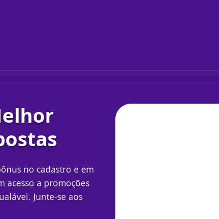
elhor
postas
bônus no cadastro e em
em acesso a promoções
ualável. Junte-se aos