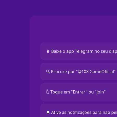
📱 Baixe o app Telegram no seu disp
🔍 Procure por "@1XX GameOficial"
👆 Toque em "Entrar" ou "Join"
🔔 Ative as notificações para não p