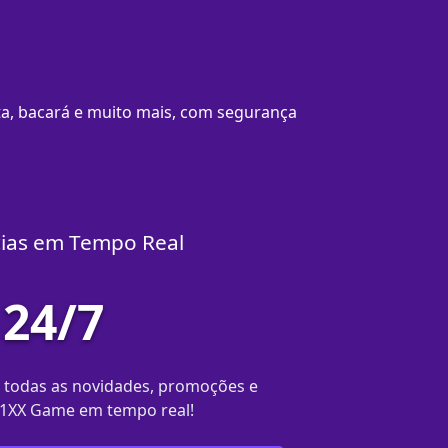
ta, bacará e muito mais, com segurança
cias em Tempo Real
24/7
e todas as novidades, promoções e
 1XX Game em tempo real!