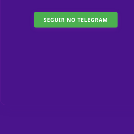
SEGUIR NO TELEGRAM