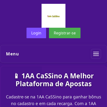
Login
Registrar-se
Menu
📱 1AA CaSSino A Melhor
Plataforma de Apostas
Cadastre-se na 1AA CaSSino para ganhar bônus
no cadastro e em cada recarga. Com a 1AA