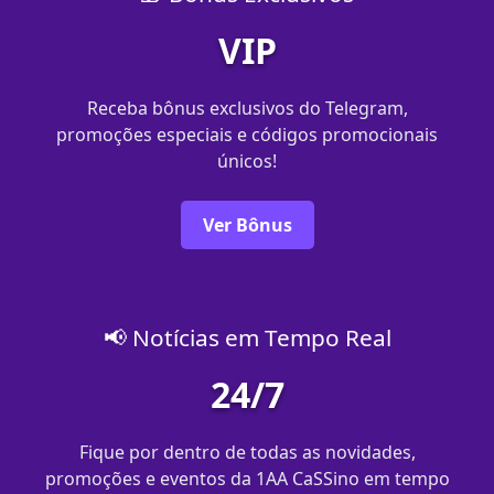
VIP
Receba bônus exclusivos do Telegram,
promoções especiais e códigos promocionais
únicos!
Ver Bônus
📢 Notícias em Tempo Real
24/7
Fique por dentro de todas as novidades,
promoções e eventos da 1AA CaSSino em tempo