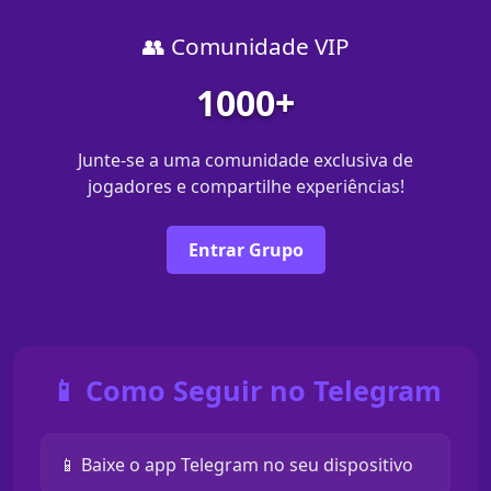
👥 Comunidade VIP
1000+
Junte-se a uma comunidade exclusiva de
jogadores e compartilhe experiências!
Entrar Grupo
📱 Como Seguir no Telegram
📱 Baixe o app Telegram no seu dispositivo