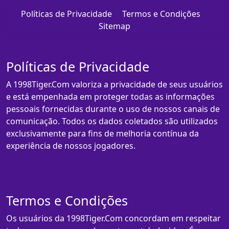
Políticas de Privacidade
Termos e Condições
Sitemap
Políticas de Privacidade
A 1998Tiger.Com valoriza a privacidade de seus usuários
e está empenhada em proteger todas as informações
pessoais fornecidas durante o uso de nossos canais de
comunicação. Todos os dados coletados são utilizados
exclusivamente para fins de melhoria contínua da
experiência de nossos jogadores.
Termos e Condições
Os usuários da 1998Tiger.Com concordam em respeitar