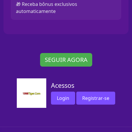
🎁 Receba bônus exclusivos
automaticamente
SEGUIR AGORA
Acessos
Login
Registrar-se