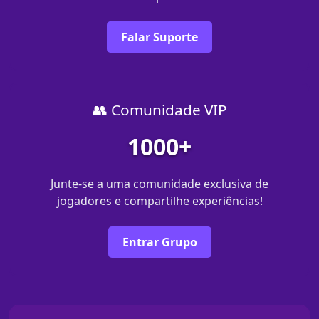
Falar Suporte
👥 Comunidade VIP
1000+
Junte-se a uma comunidade exclusiva de
jogadores e compartilhe experiências!
Entrar Grupo