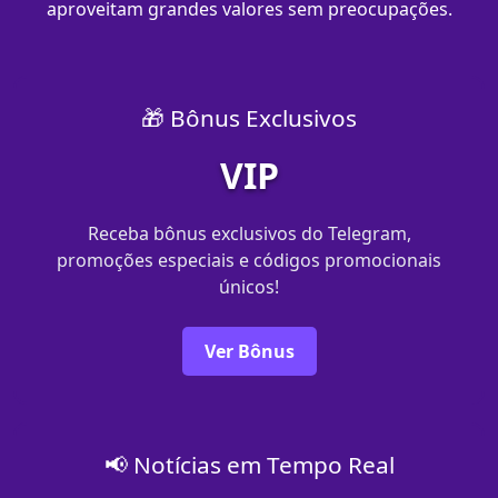
aproveitam grandes valores sem preocupações.
🎁 Bônus Exclusivos
VIP
Receba bônus exclusivos do Telegram,
promoções especiais e códigos promocionais
únicos!
Ver Bônus
📢 Notícias em Tempo Real