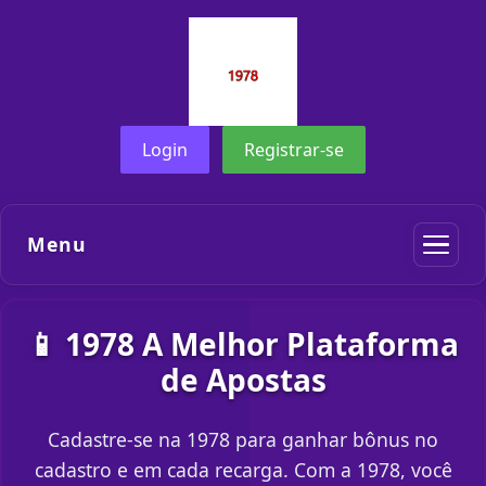
Login
Registrar-se
Menu
📱 1978 A Melhor Plataforma
de Apostas
Cadastre-se na 1978 para ganhar bônus no
cadastro e em cada recarga. Com a 1978, você