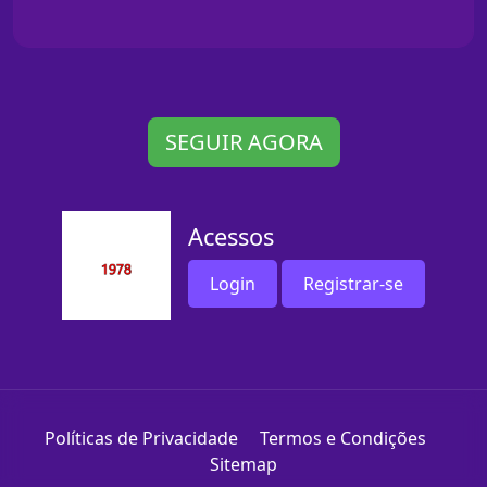
SEGUIR AGORA
Acessos
Login
Registrar-se
Políticas de Privacidade
Termos e Condições
Sitemap