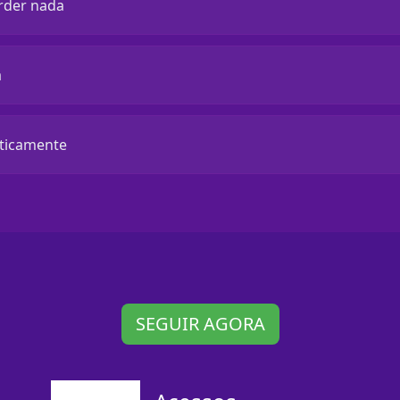
erder nada
a
aticamente
SEGUIR AGORA