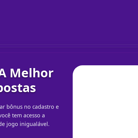
A Melhor
postas
ar bônus no cadastro e
você tem acesso a
e jogo inigualável.