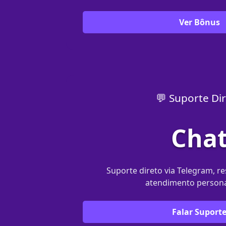
Ver Bônus
💬 Suporte Di
Cha
Suporte direto via Telegram, r
atendimento persona
Falar Suport