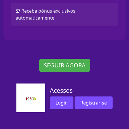
🎁 Receba bônus exclusivos
automaticamente
SEGUIR AGORA
Acessos
Login
Registrar-se