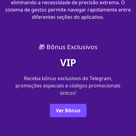
eliminando a necessidade de precisão extrema. O
sistema de gestos permite navegar rapidamente entre
diferentes seções do aplicativo.
🎁 Bônus Exclusivos
VIP
Receba bônus exclusivos do Telegram,
promoções especiais e códigos promocionais
únicos!
Ver Bônus