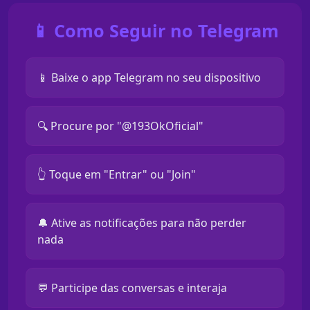
📱 Como Seguir no Telegram
📱 Baixe o app Telegram no seu dispositivo
🔍 Procure por "@193OkOficial"
👆 Toque em "Entrar" ou "Join"
🔔 Ative as notificações para não perder
nada
💬 Participe das conversas e interaja