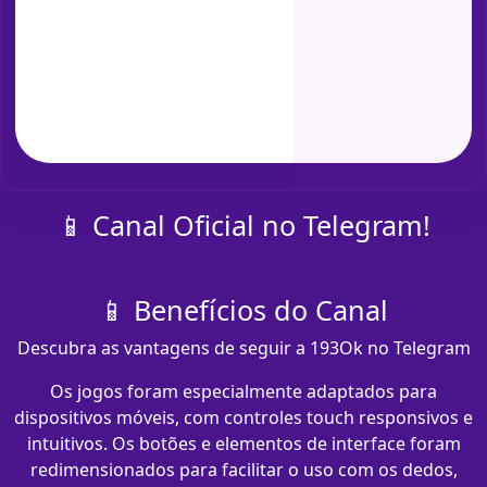
📱 Canal Oficial no Telegram!
📱 Benefícios do Canal
Descubra as vantagens de seguir a 193Ok no Telegram
Os jogos foram especialmente adaptados para
dispositivos móveis, com controles touch responsivos e
intuitivos. Os botões e elementos de interface foram
redimensionados para facilitar o uso com os dedos,