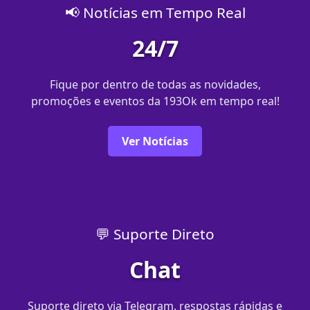
📢 Notícias em Tempo Real
24/7
Fique por dentro de todas as novidades,
promoções e eventos da 193Ok em tempo real!
Ver Notícias
💬 Suporte Direto
Chat
Suporte direto via Telegram, respostas rápidas e