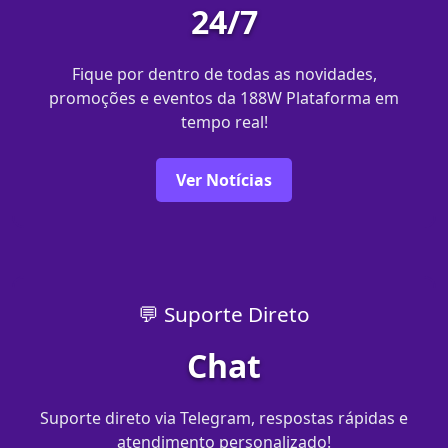
24/7
Fique por dentro de todas as novidades,
promoções e eventos da 188W Plataforma em
tempo real!
Ver Notícias
💬 Suporte Direto
Chat
Suporte direto via Telegram, respostas rápidas e
atendimento personalizado!