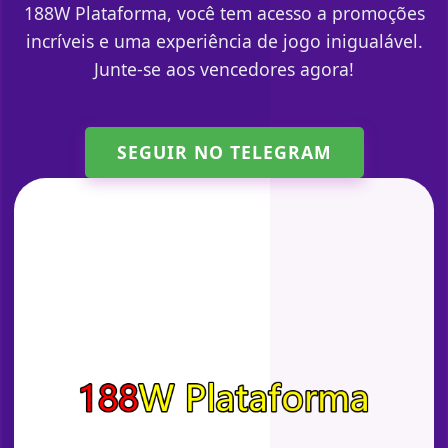
188W Plataforma, você tem acesso a promoções
incríveis e uma experiência de jogo inigualável.
Junte-se aos vencedores agora!
SEGUIR NO TELEGRAM