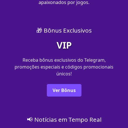
apaixonados por jogos.
🎁 Bônus Exclusivos
VIP
Receba bônus exclusivos do Telegram,
promoções especiais e códigos promocionais
únicos!
Ver Bônus
📢 Notícias em Tempo Real