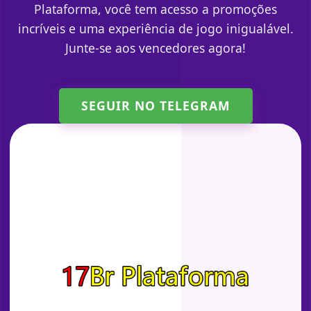
Plataforma, você tem acesso a promoções
incríveis e uma experiência de jogo inigualável.
Junte-se aos vencedores agora!
SEGUIR NO TELEGRAM