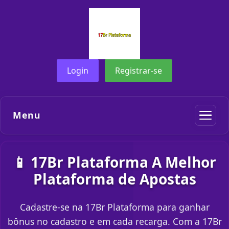
Login
Registrar-se
Menu
📱 17Br Plataforma A Melhor
Plataforma de Apostas
Cadastre-se na 17Br Plataforma para ganhar
bônus no cadastro e em cada recarga. Com a 17Br