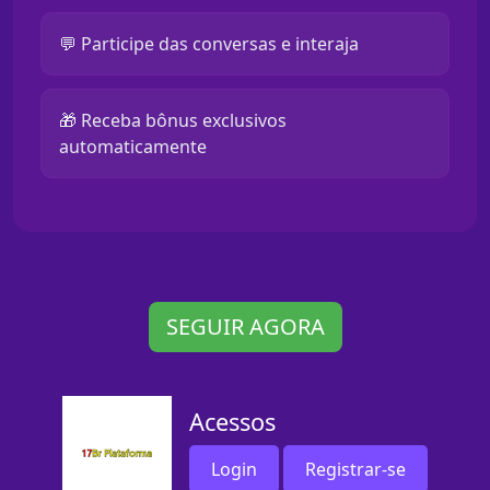
💬 Participe das conversas e interaja
🎁 Receba bônus exclusivos
automaticamente
SEGUIR AGORA
Acessos
Login
Registrar-se