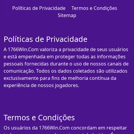
Políticas de Privacidade
Termos e Condições
Sitemap
Políticas de Privacidade
A 1766Win.Com valoriza a privacidade de seus usuários
e está empenhada em proteger todas as informações
pessoais fornecidas durante o uso de nossos canais de
comunicação. Todos os dados coletados são utilizados
exclusivamente para fins de melhoria contínua da
experiência de nossos jogadores.
Termos e Condições
Os usuários da 1766Win.Com concordam em respeitar