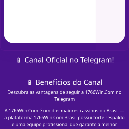
📱 Canal Oficial no Telegram!
📱 Benefícios do Canal
Descubra as vantagens de seguir a 1766Win.Com no
Telegram
A 1766Win.Com é um dos maiores cassinos do Brasil —
a plataforma 1766Win.Com Brasil possui forte respaldo
e uma equipe profissional que garante a melhor