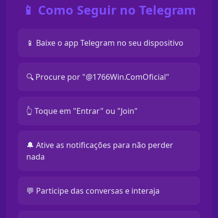
📱 Como Seguir no Telegram
📱 Baixe o app Telegram no seu dispositivo
🔍 Procure por "@1766Win.ComOficial"
👆 Toque em "Entrar" ou "Join"
🔔 Ative as notificações para não perder
nada
💬 Participe das conversas e interaja