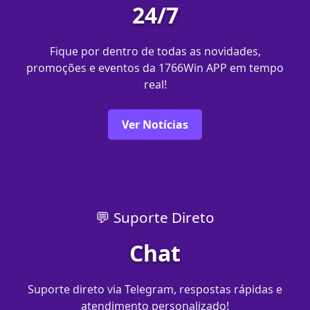
24/7
Fique por dentro de todas as novidades,
promoções e eventos da 1766Win APP em tempo
real!
Ver Notícias
💬 Suporte Direto
Chat
Suporte direto via Telegram, respostas rápidas e
atendimento personalizado!