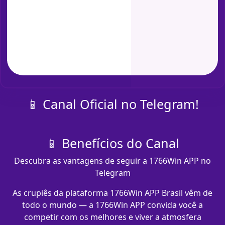
📱 Canal Oficial no Telegram!
📱 Benefícios do Canal
Descubra as vantagens de seguir a 1766Win APP no
Telegram
As crupiês da plataforma 1766Win APP Brasil vêm de
todo o mundo — a 1766Win APP convida você a
competir com os melhores e viver a atmosfera