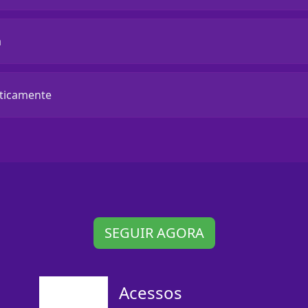
a
aticamente
SEGUIR AGORA
Acessos