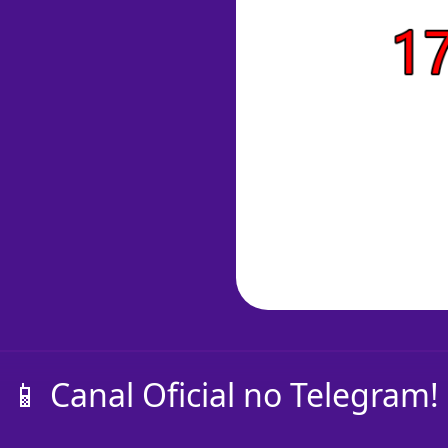
📱 Canal Oficial no Telegram!