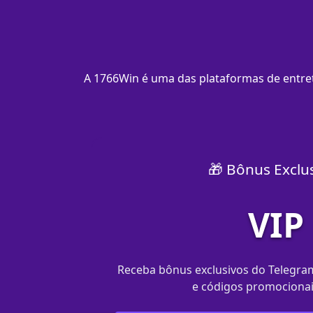
A 1766Win é uma das plataformas de entret
🎁 Bônus Exclu
VIP
Receba bônus exclusivos do Telegra
e códigos promocionai