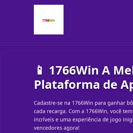
📱 1766Win A Me
Plataforma de A
Cadastre-se na 1766Win para ganhar bô
cada recarga. Com a 1766Win, você tem
incríveis e uma experiência de jogo inig
vencedores agora!