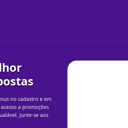
lhor
postas
nus no cadastro e em
 acesso a promoções
ualável. Junte-se aos