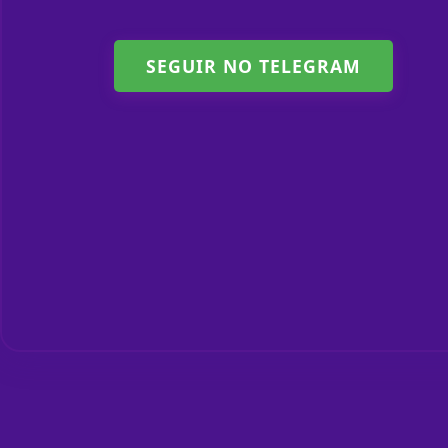
SEGUIR NO TELEGRAM